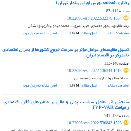
رفتاری:(مطالعه بورس اوراق بهادار تهران)
صفحه
112-83
10.22096/esp.2022.532379.1534
رضا طالبلو، تیمور محمدی، حبیب مروت، محمدمهدی باقری تودشکی
مشاهده مقاله
اصل مقاله
اصل مقاله به زبان دوم
1.82 M
تحلیل مقایسه‌ای عوامل مؤثر بر سرعت خروج کشورها از بحران اقتصادی
با تمرکز بر اقتصاد ایران
صفحه
140-113
10.22096/esp.2022.136344.1418
سجاد سالاروندیان، حسین صمصامی
مشاهده مقاله
اصل مقاله
اصل مقاله به زبان دوم
1.69 M
سنجش اثر تعامل سیاست پولی و مالی بر متغیرهای کلان اقتصادی؛
رهیافت TVP-VAR
صفحه
178-141
10.22096/esp.2022.530843.1526
محمدتقی گیلک حکیم آبادی، محمدعلی احسانی، مرضیه اسعدی، پریسا مطرانلویی