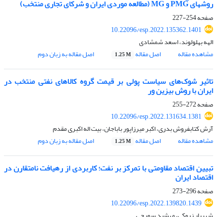
روشهای PMG و MG (مطالعه موردی ایران و شرکای تجاری منتخب)
صفحه
254-227
10.22096/esp.2022.135362.1401
الهه بهلولوند، اسعد شمشادی
مشاهده مقاله
اصل مقاله
اصل مقاله به زبان دوم
1.25 M
تاثیر شوک‌های سیاست پولی بر قیمت گروه‌ کالاهای نفتی منتخب در
ایران با روش بیزین ور
صفحه
272-255
10.22096/esp.2022.131634.1381
آرش کتابفروش بدری، اکبر میرزاپور باباجان، بیت اله اکبری مقدم
مشاهده مقاله
اصل مقاله
اصل مقاله به زبان دوم
1.25 M
تبیین اقتصاد مقاومتی با تمرکز بر نفت؛ کاربردی از رهیافت نامتقارن در
اقتصاد ایران
صفحه
296-273
10.22096/esp.2022.139820.1439
شهریار زروکی، مهشید سورچی