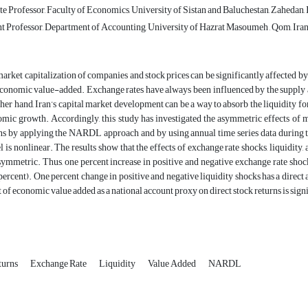
e Professor, Faculty of Economics, University of Sistan and Baluchestan, Zahedan, 
t Professor, Department of Accounting, University of Hazrat Masoumeh , Qom, Iran
arket capitalization of companies and stock prices can be significantly affected by v
conomic value-added. Exchange rates have always been influenced by the supply a
ther hand, Iran’s capital market development can be a way to absorb the liquidity f
mic growth. Accordingly, this study has investigated the asymmetric effects of 
ns by applying the NARDL approach and by using annual time series data during t
 is nonlinear. The results show that the effects of exchange rate shocks, liquidity,
symmetric. Thus, one percent increase in positive and negative exchange rate shock
percent). One percent change in positive and negative liquidity shocks has a direct 
t of economic value added as a national account proxy on direct stock returns is sign
turns
Exchange Rate
Liquidity
Value Added
NARDL