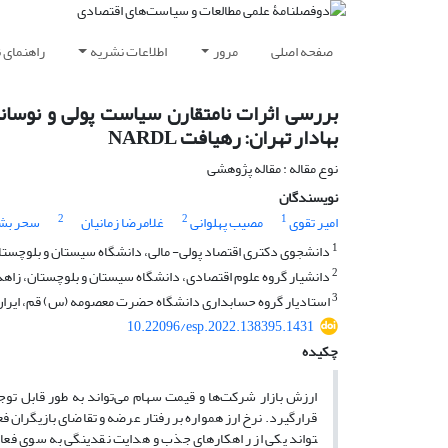
صفحه اصلی
مرور
اطلاعات نشریه
راهنمای 
بررسی اثرات نامتقارن سیاست پولی و نوسانا
بهادار تهران: رهیافت NARDL
نوع مقاله : مقاله پژوهشی
نویسندگان
2
2
1
امیر تقوی
مصیب پهلوانی
غلامرضا زمانیان
سحر بش
1
دانشجوی دکتری اقتصاد پولی- مالی، دانشگاه سیستان و بلوچستان،
2
دانشیار گروه علوم اقتصادی، دانشگاه سیستان و بلوچستان، زاهدا
3
استادیار گروه حسابداری دانشگاه حضرت معصومه (س) قم، ایران
10.22096/esp.2022.138395.1431
چکیده
ارزش بازار شرکت‌ها و قیمت سهام می‌تواند به طور قابل توج
تواند یکی از راهکارهای جذب و هدایت نقدینگی به سوی فعال