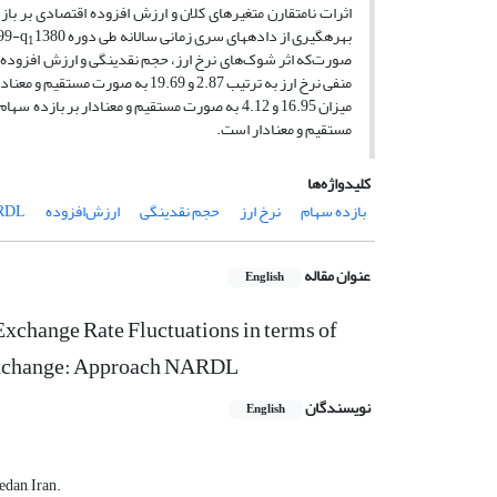
بهره­گیری از داده­های سری زمانی سالانه طی دوره q
99-q
1
صورت‌که اثر شوک‌های نرخ ارز، حجم نقدینگی و ارزش افزوده
منفی نرخ ارز به ترتیب 2.87 و .69
میزان 16.95 و 4.12 به صورت مستقیم و معنادار بر
مستقیم و معنادار است.
کلیدواژه‌ها
بازده سهام
نرخ ارز
حجم نقدینگی
ارزش‌افزوده
RDL
عنوان مقاله
English
Exchange Rate Fluctuations in terms of
 Exchange: Approach NARDL
نویسندگان
English
dan, Iran.