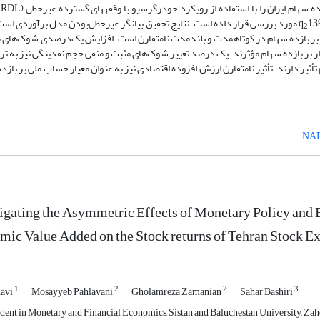
13
1380 مورد بررسی قرار داده است. نتایج تحقیق بیانگر غیرخطی‌بودن مدل برآوردی اس
2
 بر بازده سهام در کوتاه­مدت و بلندمدت نامتقارن است. افزایش یک‌درصدی شوک‌های م
19 به صورت مستقیم و معنادار بر بازده سهام مؤثرند. یک درصد تغییر شوک‌های مثبت و منفی حجم نقدینگی نیز به 
 بازده سهام تأثیر دارند. تأثیر نامتقارن ارزش افزوده اقتصادی نیز به عنوان معیار حساب ملی بر باز
NA
igating the Asymmetric Effects of Monetary Policy and 
mic Value Added on the Stock returns of Tehran Stock
1
2
2
3
havi
Mosayyeb Pahlavani
Gholamreza Zamanian
Sahar Bashiri
ent in Monetary and Financial Economics, Sistan and Baluchestan University, Zahe