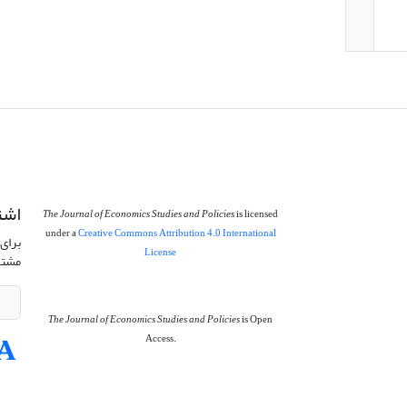
اشت
The Journal of Economics Studies and Policies
is licensed
under a
Creative Commons Attribution 4.0 International
برای 
License
مشتر
The Journal of Economics Studies and Policies
is Open
Access.