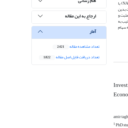
هم رسانی
اثرات نامتقارن متغیرهای کلان و ارزش افزوده اقتصادی بر بازده سهام ایران را با استفاده از رویکرد خودرگرسیو با وقفه­های گسترده غیرخطی (NARDL) با
ت بدین
ثبت و
ارجاع به این مقاله
ترتیب به
ده سهام
آمار
تعداد مشاهده مقاله
2,421
تعداد دریافت فایل اصل مقاله
1,822
Invest
Econo
amir tag
1
PhD stud