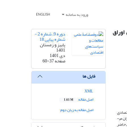
ورود به سامانه
ENGLISH
اوراق
دوره 9، شماره 2 -
شماره پیاپی 18
پاییز و زمستان
1401
دی 1401
صفحه
60-37
فایل ها
XML
اصل مقاله
1.61 M
اصل مقاله به زبان دوم
تصادی
قرارگیرد. نرخ ارز همواره بر رفتار عرضه و تقاضای بازیگران فعال در بازارهای مالی اثرگذار بوده است. از سوی دیگر رونق و توسعه بازار سرمایه در ایران می­
 حاضر