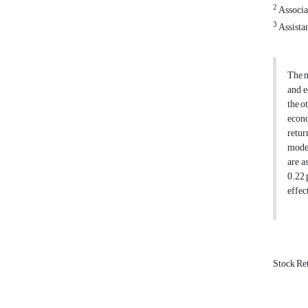
2
Associat
3
Assistan
The m
and e
the o
econo
retur
model
are a
0.22 
effec
Stock Re