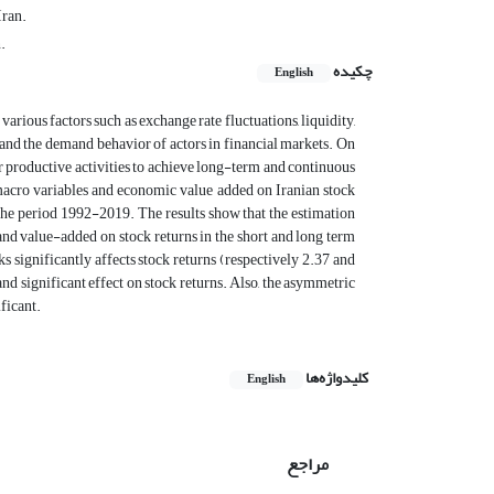
Iran.
.
چکیده
English
arious factors such as exchange rate fluctuations, liquidity,
nd the demand behavior of actors in financial markets. On
or productive activities to achieve long-term and continuous
macro variables and economic value added on Iranian stock
he period 1992-2019. The results show that the estimation
 and value-added on stock returns in the short and long term
s significantly affects stock returns (respectively 2.37 and
and significant effect on stock returns. Also, the asymmetric
ificant.
کلیدواژه‌ها
English
مراجع