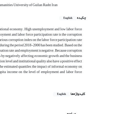
anities, University of Guilan, Rasht, Iran
چکیده
English
he national economy. High unemployment and low labor force
loyment and labor force participation rate is the corruption
arious corruption index on the labor force participation rate
during the period 2018-2000 has been studied. Based on the
ticipation rate and employment is negative. Because corruption
es by negatively affecting economic growth and the business
evel and institutional quality also have a positive effect
 the estimated quantiles, the impact of informal economy on
capita income on the level of employment and labor force
کلیدواژه‌ها
English
مراجع