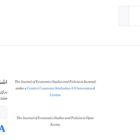
اشت
The Journal of Economics Studies and Policies
is licensed
under a
Creative Commons Attribution 4.0 International
برای 
License
مشتر
The Journal of Economics Studies and Policies
is Open
Access.