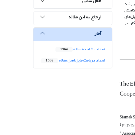
هم رسانی
بر رشد
 کاهش
ارجاع به این مقاله
ل‌های
ر نیز
آمار
تعداد مشاهده مقاله
1,964
تعداد دریافت فایل اصل مقاله
1,536
The Ef
Coope
Siamak 
1
PhD, De
2
Associat