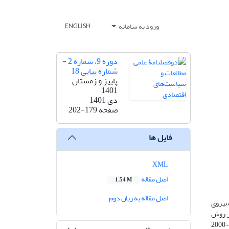
ورود به سامانه
ENGLISH
دوره 9، شماره 2 -
شماره پیاپی 18
پاییز و زمستان
1401
دی 1401
صفحه
202-179
فایل ها
XML
اصل مقاله
1.54 M
اصل مقاله به زبان دوم
 نیروی
از روش
رگرسیونی کوانتایل، تأثیر شاخص فساد بر نرخ مشارکت نیروی کار و اشتغال در کشورهای منتخب عضو سازمان همکاری اسلامی طی دوره زمانی 2018 -2000