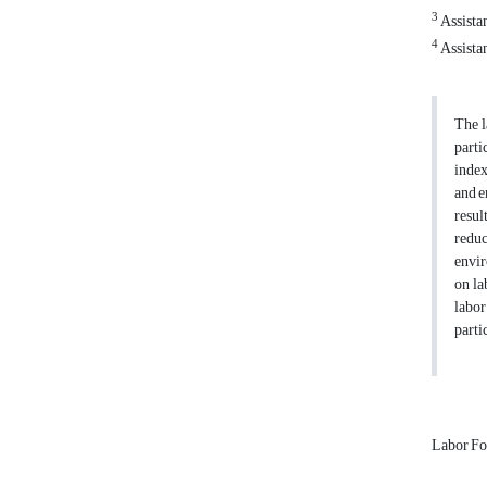
3
Assistan
4
Assista
The l
parti
index
and e
resul
reduc
envir
on la
labor
parti
Labor Fo