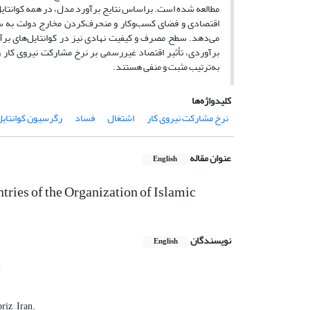
مطالعه شده است. براساس نتایج برآورد مدل، در همه کوانتایل‌ه
اقتصادی و فضای کسب‌وکار و منحرف‌کردن مخارج دولت به 
می‌دهد. سطح مصرف و کیفیت نهادی نیز در کوانتایل‌های برآو
برآوردی، تأثیر اقتصاد غیررسمی بر نرخ مشارکت نیروی کار 
به‌ترتیب مثبت و منفی هستند.
کلیدواژه‌ها
نرخ مشارکت نیروی کار
اشتغال
فساد
رگرسیون کوانتای
عنوان مقاله
English
tries of the Organization of Islamic
نویسندگان
English
4
z, , Iran.