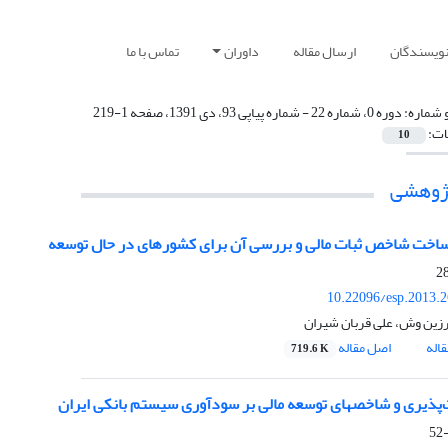
نویسندگان
ارسال مقاله
داوران
تماس با ما
 شماره:
دوره 0، شماره 22 - شماره پیاپی 93، دی 1391، صفحه 1-219
ات:
10
پژوهشی
ساخت شاخص ثبات مالی و بررسی آن برای کشورهای در حال توسعه
10.22096/esp.2013.
رزین وش، علی قربان شیران
اله
اصل مقاله
719.6 K
ت‌پذیری و شاخصهای توسعه مالی بر سودآوری سیستم بانکی ایران