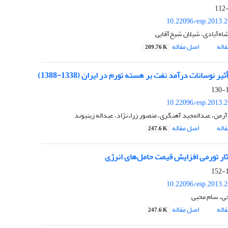
10.22096/esp.2013.
اه‌آبادی، شیلان شیخ‌آقایی
اله
اصل مقاله
209.76 K
ثیر نوسانات درآمد نفت بر هسته تورم در ایران (1338-1388)
1
10.22096/esp.2013.
من، عبدالمجید آهنگری، منصور زراء‌نژاد، عبداله زینیوند
اله
اصل مقاله
247.6 K
ار تورمی افزایش قیمت حامل‌های انرژی
1
10.22096/esp.2013.
ی، سام محبی
اله
اصل مقاله
247.6 K