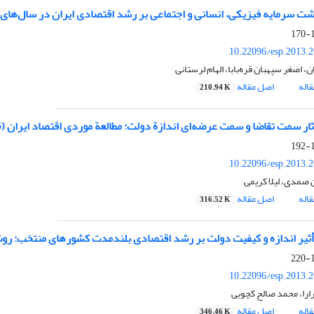
اشت سرمایه فیزیکی، انسانی و اجتماعی بر رشد اقتصادی ایران در سال‌های 1346-1386
1
10.22096/esp.2013.
ن، اصغر سپهبان قره‌بابا، الهام لرستانی
اله
اصل مقاله
210.94 K
ر سمت تقاضا و سمت عرضه‌ای اندازة دولت: مطالعة موردی اقتصاد ایران (1345-1386)
1
10.22096/esp.2013.
صمدی، لیلا کریمی
اله
اصل مقاله
316.52 K
ثیر اندازه و کیفیت دولت بر رشد اقتصادی بلند‌مدت کشورهای منتخب: روش م
1
10.22096/esp.2013.
را، محمد صالح کچویی
اله
اصل مقاله
346.46 K