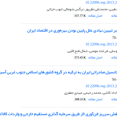
10.22096/esp.2013.
یبی، محمدنقی نظرپور، نرگس شومالی، ایوب خزائی
اله
اصل مقاله
337.77 K
ر تبیین نهادی علل پایین بودن بهره‌وری در اقتصاد ایران
10.22096/esp.2013.
سلی، فرشاد مومنی، جمال فتح اللهی
اله
اصل مقاله
373.45 K
تانسیل صادراتی ایران به ترکیه در گروه کشورهای اسلامی جنوب غربی آسیا
10.22096/esp.2013.
داد کاشی، محمد رحیمی، مهدی جعفری
اله
اصل مقاله
208.11 K
ش سرریز فن‌آوری (از طریق سرمایه گذاری مستقیم خارجی و واردات کالا)ب