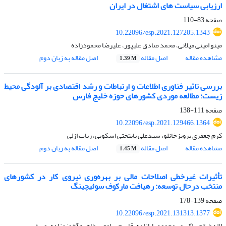
ارزیابی سیاست های اشتغال در ایران
صفحه
83-110
10.22096/esp.2021.127205.1343
مینو امینی میلانی، محمد صادق علیپور، علیرضا محمودزاده
مشاهده مقاله
اصل مقاله
اصل مقاله به زبان دوم
1.39 M
بررسی تاثیر فناوری اطلاعات و ارتباطات و رشد اقتصادی بر آلودگی محیط
زیست: مطالعه موردی کشورهای حوزه خلیج فارس
صفحه
111-138
10.22096/esp.2021.129466.1364
کرم جعفری پرویزخانلو، سیدعلی پایتختی اسکویی، رباب ازلی
مشاهده مقاله
اصل مقاله
اصل مقاله به زبان دوم
1.45 M
تأثیرات غیرخطی اصلاحات مالی بر بهره‌وری نیروی کار در کشورهای
منتخب درحال توسعه: رهیافت مارکوف سوئیچینگ
صفحه
139-178
10.22096/esp.2021.131313.1377
لاله طبقچی اکبری، محمود بابازاده، قاسم سامعی، طاهره آخوندزاده یوسفی