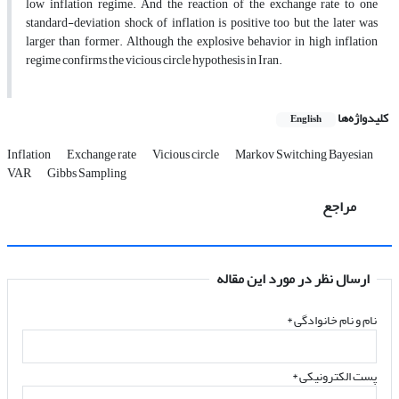
low inflation regime. And the reaction of the exchange rate to one
standard-deviation shock of inflation is positive too but the later was
larger than former. Although the explosive behavior in high inflation
regime confirms the vicious circle hypothesis in Iran.
کلیدواژه‌ها
English
Inflation
Exchange rate
Vicious circle
Markov Switching Bayesian
VAR
Gibbs Sampling
مراجع
ارسال نظر در مورد این مقاله
نام و نام خانوادگی
*
پست الکترونیکی
*