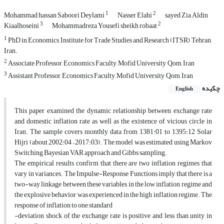
1
2
Mohammad hassan Saboori Deylami
Nasser Elahi
sayed Zia Aldin
3
2
Kiaalhoseini
Mohammadreza Yousefi sheikh robaat
1
PhD in Economics, Institute for Trade Studies and Research (ITSR), Tehran,
Iran.
2
Associate Professor, Economics Faculty, Mofid University, Qom, Iran
3
Assistant Professor, Economics Faculty, Mofid University, Qom, Iran
چکیده
English
This paper examined the dynamic relationship between exchange rate
and domestic inflation rate as well as the existence of vicious circle in
Iran. The sample covers monthly data from 1381:01 to 1395:12 Solar
Hijri (about 2002:04 – 2017:03). The model was estimated using Markov
Switching Bayesian VAR approach and Gibbs sampling.
The empirical results confirm that there are two inflation regimes that
vary in variances. The Impulse-Response Functions imply that there is a
two-way linkage between these variables in the low inflation regime and
the explosive behavior was experienced in the high inflation regime. The
response of inflation to one standard
-deviation shock of the exchange rate is positive and less than unity in