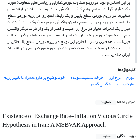
بر این اساس وجود دو رژیم متفاوت تورمی(دارای واریانس‌های متفاوت) مورد
تاکید قرار گرفته و نتایج توابع کنش- واکنش بیانگر وجود رابطه دوطرفه میان
متغیرها در رژیم تورمی سطح پایین و یک رابطه انفجاری در رژیم تورمی سطح
بالا است. در رژیم تورمی سطح پایین، واکنش تورم به شوک وارد شده به
میزان یک انحراف معیار در نرخ ارز، مثبت و کمتر از یک و از طرف دیگر واکنش
نرخ ارز به شوک تورمی به میزان یک انحراف معیار نیز مثبت اما برزگتر از حالت
قبل است. همچنین رفتار انفجاری این توابع در رژیم تورمی سطح بالا حاکی از
آن است که فرضیه چرخه تشدیدشونده در دوره موردبررسی در اقتصاد
ایران صادق است.
کلیدواژه‌ها
تورم
نرخ ارز
چرخه تشدیدشونده
خودتوضیح برداری همراه با تغییر رژیم
مارکف
نمونه گیری گیبس
عنوان مقاله
English
Existence of Exchange Rate-Inflation Vicious Circle
Hypothesis in Iran: A MSBVAR Approach
نویسندگان
English