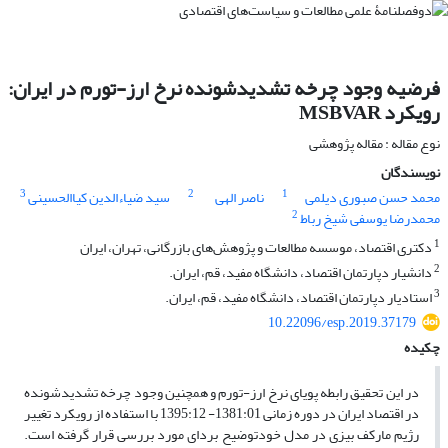
فرضیه وجود چرخه تشدیدشونده نرخ ارز-تورم در ایران:
رویکرد MSBVAR
نوع مقاله : مقاله پژوهشی
نویسندگان
3
2
1
محمد حسن صبوری دیلمی
ناصر الهی
سید ضیاءالدین کیاالحسینی
2
محمدرضا یوسفی شیخ رباط
1
دکتری اقتصاد، موسسه مطالعات و پژوهش‌های بازرگانی، تهران، ایران
2
دانشیار دپارتمان اقتصاد، دانشگاه مفید، قم، ایران.
3
استادیار دپارتمان اقتصاد، دانشگاه مفید، قم، ایران.
10.22096/esp.2019.37179
چکیده
در این تحقیق رابطه پویای نرخ ارز-تورم و همچنین وجود چرخه تشدیدشونده
در اقتصاد ایران در دوره زمانی 1381:01- 1395:12 با استفاده از رویکرد تغییر
رژیم مارکف بیزی در مدل خودتوضیح بردای مورد بررسی قرار گرفته است.