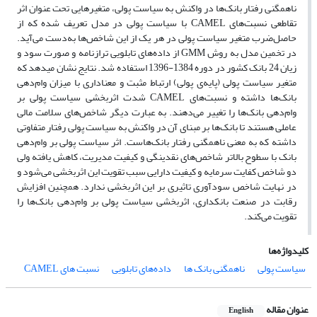
ناهمگنی رفتار بانک‌ها در واکنش به سیاست پولی، متغیرهایی تحت عنوان اثر
تقاطعی نسبت‌های CAMEL با سیاست پولی در مدل تعریف شده‌ که از
حاصل‌ضرب متغیر سیاست پولی در هر یک از این شاخص‌ها به‌دست می‌آید.
در تخمین مدل به روش GMM از داده‌های تابلویی ترازنامه‌ و صورت سود و
زیان 24 بانک کشور در دوره 1384-1396 استفاده شد. نتایج نشان میدهد که
متغیر سیاست پولی (پایه‌ی پولی) ارتباط مثبت و معناداری با میزان وام‌دهی
بانک‌ها داشته و نسبت‌های CAMEL شدت اثر‌بخشی سیاست پولی بر
وام‌دهی بانک‌ها را تغییر می‌دهند. به عبارت دیگر شاخص‌های سلامت مالی
عاملی هستند تا بانک‌ها بر مبنای آن در واکنش به سیاست پولی رفتار متفاوتی
داشته که به معنی ناهمگنی رفتار بانک‌هاست. اثر سیاست پولی بر وام‌دهی
بانک با سطوح بالاتر شاخص‌های نقدینگی و کیفیت مدیریت، کاهش یافته ولی
دو شاخص کفایت سرمایه و کیفیت دارایی سبب تقویت این اثربخشی می‌شود و
در نهایت شاخص سودآوری تاثیری بر این اثربخشی ندارد. همچنین افزایش
رقابت در صنعت بانکداری، اثربخشی سیاست پولی بر وام‌دهی بانک‌ها را
تقویت می‌کند.
کلیدواژه‌ها
سیاست پولی
ناهمگنی بانک ها
داده‌های تابلویی
نسبت های CAMEL
عنوان مقاله
English