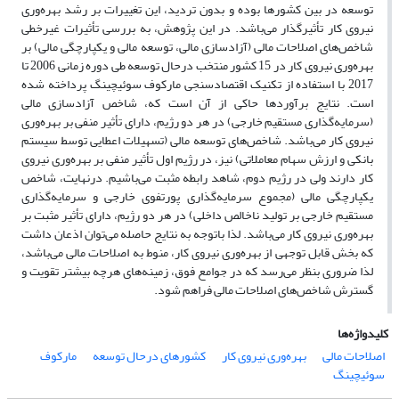
توسعه در بین کشورها بوده و بدون تردید، این تغییرات بر رشد بهره‌وری
نیروی کار تأثیرگذار می‌باشد. در این پژوهش، به بررسی تأثیرات غیرخطی
شاخص‌های اصلاحات مالی (آزادسازی مالی، توسعه مالی و یکپارچگی مالی) بر
بهره‌وری نیروی کار در 15 کشور منتخب درحال توسعه طی دوره زمانی 2006 تا
2017 با استفاده از تکنیک اقتصادسنجی مارکوف سوئیچینگ پرداخته شده
است. نتایج برآوردها حاکی از آن است که، شاخص آزادسازی مالی
(سرمایه‌‌گذاری مستقیم خارجی) در هر دو رژیم، دارای تأثیر منفی بر بهره‌وری
نیروی کار می‌باشد. شاخص‌های توسعه مالی (تسهیلات اعطایی توسط سیستم
بانکی و ارزش سهام معاملاتی) نیز، در رژیم اول تأثیر منفی بر بهره‌وری نیروی
کار دارند ولی در رژیم دوم، شاهد رابطه مثبت می‌باشیم. درنهایت، شاخص
یکپارچگی مالی (مجموع سرمایه‌‌گذاری پورتفوی خارجی و سرمایه‌گذاری
مستقیم خارجی بر تولید ناخالص داخلی) در هر دو رژیم، دارای تأثیر مثبت بر
بهره‌وری نیروی کار می‌باشد. لذا باتوجه به نتایج حاصله می‌توان اذعان داشت
که بخش قابل توجهی از بهره‌وری نیروی کار، منوط به اصلاحات مالی می‌باشد،
لذا ضروری بنظر می‌رسد که در جوامع فوق، زمینه‌های هرچه بیشتر تقویت و
گسترش شاخص‌های اصلاحات مالی فراهم شود.
کلیدواژه‌ها
اصلاحات مالی
بهره‌وری نیروی کار
کشورهای درحال توسعه
مارکوف
سوئیچینگ