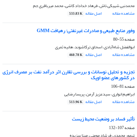
محمدنبی شهیکی تاش، فرهاد خداداد کاشی، محمد میرباقری جم
مشاهده مقاله
اصل مقاله
533.83 K
وفور منابع طبیعی و صادرات غیر‌نفتی: رهیافت GMM
صفحه
55-80
ابوالفضل شاه‌آبادی، اسحاق ترکاشوند، هانیه ثمری
مشاهده مقاله
اصل مقاله
460.78 K
تجزیه و تحلیل نوسانات و بررسی تقارن اثر درآمد نفت بر مصرف انرژی
در کشورهای عضو اوپک
صفحه
81-106
ابراهیم انواری، سیدعزیز آرمن، پریسا رضایی
مشاهده مقاله
اصل مقاله
513.96 K
تأثیر فساد بر وضعیت محیط زیست
صفحه
107-132
تیمور محمدی، فرشاد مومنی، مینا سزیده