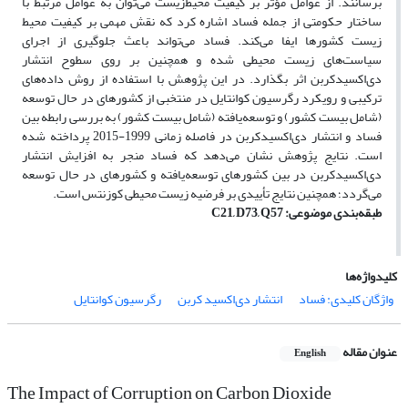
برسانند. از عوامل مؤثر بر کیفیت محیط‌زیست می‌توان به عوامل مرتبط با
ساختار حکومتی از جمله فساد اشاره کرد که نقش مهمی بر کیفیت محیط‌
زیست کشورها ایفا می‌کند. فساد می‌تواند باعث جلوگیری از اجرای
سیاست‌های زیست ‌محیطی شده و همچنین بر روی سطوح انتشار
دی‌اکسید‌کربن اثر بگذارد. در این پژوهش با استفاده از روش داده‌های
ترکیبی و رویکرد رگرسیون کوانتایل در منتخبی از کشورهای در حال ‌توسعه
(شامل بیست کشور) و توسعه‌یافته (شامل بیست کشور) به بررسی رابطه بین
فساد و انتشار دی‌اکسید‌کربن در فاصله زمانی 1999-2015 پرداخته ‌شده
است. نتایج پژوهش نشان می‌دهد که فساد منجر به افزایش انتشار
دی‌اکسید‌کربن در بین کشورهای توسعه‌یافته و کشورهای در حال ‌توسعه
می‌گردد؛ همچنین نتایج تأییدی بر فرضیه زیست‌ محیطی کوزنتس است.
طبقه‌بندی موضوعی:
C21, D73, Q57
کلیدواژه‌ها
واژگان کلیدی: فساد
انتشار دی‌اکسید کربن
رگرسیون کوانتایل
عنوان مقاله
English
The Impact of Corruption on Carbon Dioxide