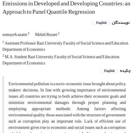
Emissions in Developed and Developing Countries: an
Approach to Panel Quantile Regression
نویسندگان
English
1
2
somayeh azami
Mehdi Rezaei
1
Assistant Professor, Razi University, Faculty of Social Science and Education,
Department of Economics
2
M.A. Student, Razi University, Faculty of Social Science and Education,
Department of Economics,
چکیده
English
Environmental pollution is a socio-economic issue brought about policy
makers’ decisions. In line with growing importance of environmental
issues, all countries are trying to both achieve their economic goals and
minimize environmental damages through proper planning and
employing appropriate methods. Among factors affecting
environmental quality, those associated with the structure of government,
such as corruption, play an important role. Lack of efficient use of
environment gives rise to economic and social issues, such as corruption,