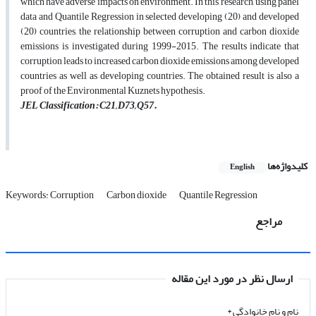
which have adverse impacts on environment. In this research, using panel
data and Quantile Regression in selected developing (20) and developed
(20) countries, the relationship between corruption and carbon dioxide
emissions is investigated during 1999-2015. The results indicate that
corruption leads to increased carbon dioxide emissions among developed
countries as well as developing countries. The obtained result is also a
proof of the Environmental Kuznets hypothesis.
JEL Classification: C21, D73, Q57.
کلیدواژه‌ها
English
Keywords: Corruption
Carbon dioxide
Quantile Regression
مراجع
ارسال نظر در مورد این مقاله
نام و نام خانوادگی
*