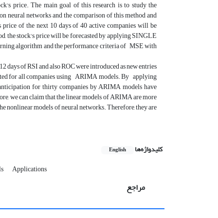
ck's price. The main goal of this research is to study the
ed on neural networks and the comparison of this method and
 price of the next 10 days of 40 active companies will be
hod, the stock's price will be forecasted by applying SINGLE
lgorithm and the performance criteria of MSE with
nd 12 days of RSI and also ROC were introduced as new entries
ipated for all companies using ARIMA models. By applying
e anticipation for thirty companies by ARIMA models have
ore, we can claim that the linear models of ARIMA are more
 the nonlinear models of neural networks. Therefore, they are
کلیدواژه‌ها
English
ls
Applications
مراجع