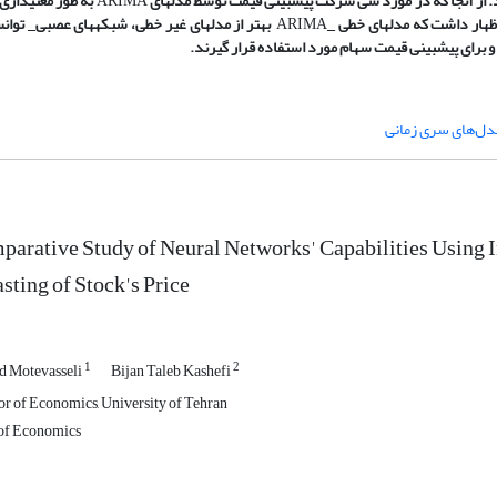
. از آنجا که در مورد سی شرکت پیش
بینی قیمت توسط مدل­های
ARIMA
به طور معنی
داری
ظهار داشت که مدل
های خطی
_
ARIMA
بهتر از مدل­های غیر خطی،
شبکه­های عصبی_ توانس
و برای پیش­بینی قیمت سهام مورد استفاده قرار گیرند.
دل‌های سری زمانی
arative Study of Neural Networks' Capabilities Using In
sting of Stock's Price
1
2
 Motevasseli
Bijan Taleb Kashefi
or of Economics, University of Tehran
of Economics