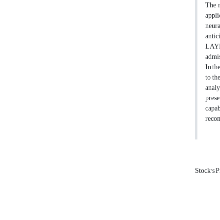
The m
appli
neura
antic
LAYE
admis
In th
to th
analy
prese
capab
recom
Stock's P