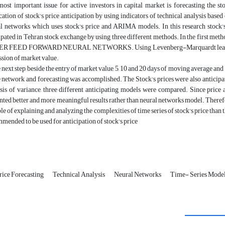
ost important issue for active investors in capital market is forecasting the sto
cation of stock's price anticipation by using indicators of technical analysis bas
l networks which uses stock's price and ARIMA models. In this research stock's
ipated in Tehran stock exchange by using three different methods. In the first met
R FEED FORWARD NEURAL NETWORKS. Using Levenberg-Marquardt learning a
sion of market value.
e next step, beside the entry of market value, 5, 10 and 20 days of moving average a
e network and forecasting was accomplished. The Stock's prices were also antic
sis of variance, three different anticipating models were compared. Since pric
nted better and more meaningful results rather than neural networks model. Theref
le of explaining and analyzing the complexities of time series of stock's price than
mended to be used for anticipation of stock's price
rice Forecasting
Technical Analysis
Neural Networks
Time- Series Mode