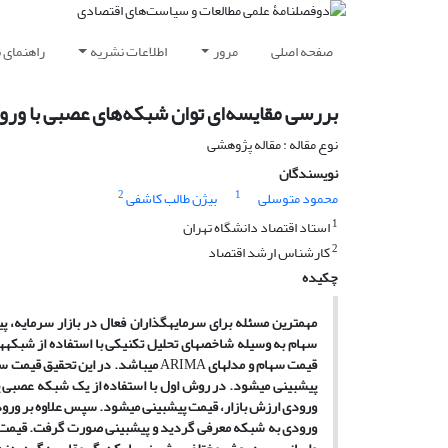
صفحه اصلی
مرور
اطلاعات نشریه
راهنمای 
بررسی مقایسه‌‌ای توان شبکه‌های عصبی با و
نوع مقاله : مقاله پژوهشی
نویسندگان
2
1
محمود متوسلی
بیژن طالب کاشفی
1
استاد اقتصاد دانشگاه تهران
2
کارشناس ارشد اقتصاد
چکیده
مهمترین مسئله برای سرمایه
گذاران فعال در بازار سرمایه، پ
سهام به وسیله شاخص
های تحلیل تکنیکی با استفاده از شبکه
ه
قیمت سهام و مدل­های
ARIMA
می
باشد. در این تحقیق قیمت سه
پیش
بینی می
شود. در روش اول با استفاده از یک شبکه عصبی 
ورودی ارزش بازار، قیمت پیش­بینی می
شود. سپس علاوه بر ورودی
ورودی به شبکه معرفی گردید و پیش­بینی صورت گرفت. قیمت سه