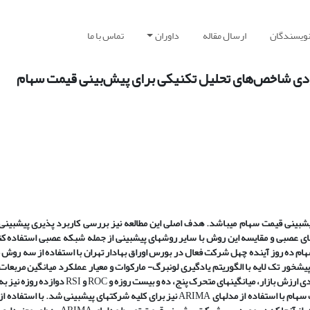
نویسندگان
ارسال مقاله
داوران
تماس با ما
رودی شاخص‌های تحلیل تکنیکی برای پیش‌بینی قیمت سهام
یش
بینی قیمت سهام می
باشد. هدف اصلی این مطالعه نیز بررسی کاربرد پذیری پیش­بینی
ای عصبی و مقایسه این روش با سایر روش
های پیش­بینی از جمله شبکه عصبی استفاده کن
ام ده روز آینده چهل شرکت فعال در بورس اوراق بهادار تهران با استفاده از سه روش
پیش
خور تک لایه با الگوریتم یادگیری لونبرگ- مارکوات و معیار عملکرد میانگین مربعات 
 ارزش بازار، میانگین­های متحرک پنج، ده و بیست روزه و
ROC
و
RSI
دوازده روزه نیز به
ام با استفاده از مدل
های
ARIMA
نیز برای کلیه شرکت­های پیش­بینی شد. با استفاده از