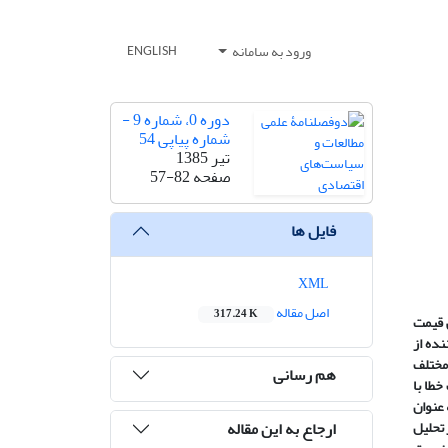
ورود به سامانه
ENGLISH
دوره 0، شماره 9 -
شماره پیاپی 54
تیر 1385
صفحه
57-82
فایل ها
XML
اصل مقاله
317.24 K
 قیمت
نده از
 مختلف
هم رسانی
خطا با
 عنوان
ارجاع به این مقاله
 تحلیل