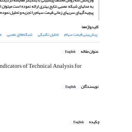
واریانس سه روش مختلف پیش
بینی با یکدیگر مقایسه گردیدند
به مدل
های شبکه عصبی نتایج بهتری ارائه نموده است می
توان ا
پیچیدگی­های سری­های زمانی قیمت سهام را تجزیه و تحلیل نموده 
کلیدواژه‌ها
پیش‌بینی قیمت سهام
تحلیل تکنیکی
شبکه‌های عصبی
م
عنوان مقاله
English
dicators of Technical Analysis for
نویسندگان
English
چکیده
English