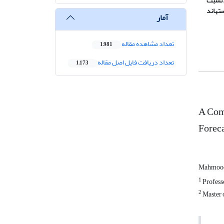
 نسبت
ته
اند
آمار
تعداد مشاهده مقاله
1,981
تعداد دریافت فایل اصل مقاله
1,173
A Comp
Foreca
Mahmood
1
Profess
2
Master 