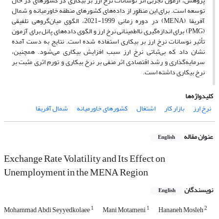
پژوهش، آزمون تجربی اثر نوسانات نرخ ارز بر بیکاری در کشورهای در حال
توسعه است. برای این منظور از داده‌های کشورهای منطقه خاورمیانه و شمال
آفریقا (MENA) در دورهٔ زمانی 1999-2021، الگوی میان‌گروهی تلفیقی
(PMG) برای اندازه‌گیری نااطمینانی نرخ ارز و الگوی داده‌های پانل برای آزمون
تأثیر نوسانات نرخ ارز بر بیکاری استفاده شده است. نتایج به دست آمده
نشان داد که بی‌ثباتی نرخ ارز سبب افزایش بیکاری می‌شود. همچنین،
سرمایه‌گذاری و رشد اقتصادی اثر منفی بر نرخ بیکاری و تورم اثری مثبت بر
نرخ بیکاری داشته است.
کلیدواژه‌ها
نرخ ارز
بازار کار
اشتغال
کشورهای خاورمیانه
شمال آفریقا
عنوان مقاله
English
Exchange Rate Volatility and Its Effect on
Unemployment in the MENA Region
نویسندگان
English
1
1
2
Mohammad Abdi Seyyedkolaee
Mani Motameni
Hananeh Mosleh