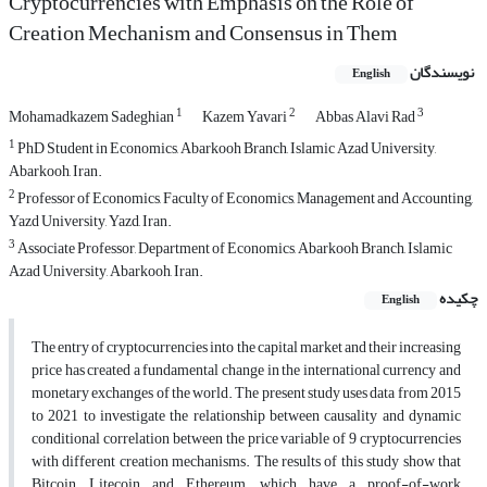
Cryptocurrencies with Emphasis on the Role of
Creation Mechanism and Consensus in Them
نویسندگان
English
1
2
3
Mohamadkazem Sadeghian
Kazem Yavari
Abbas Alavi Rad
1
PhD Student in Economics, Abarkooh Branch, Islamic Azad University,
Abarkooh, Iran.
2
Professor of Economics, Faculty of Economics, Management and Accounting,
Yazd University, Yazd, Iran.
3
Associate Professor, Department of Economics, Abarkooh Branch, Islamic
Azad University, Abarkooh, Iran.
چکیده
English
The entry of cryptocurrencies into the capital market and their increasing
price has created a fundamental change in the international currency and
monetary exchanges of the world. The present study uses data from 2015
to 2021 to investigate the relationship between causality and dynamic
conditional correlation between the price variable of 9 cryptocurrencies
with different creation mechanisms. The results of this study show that
Bitcoin, Litecoin and Ethereum, which have a proof-of-work