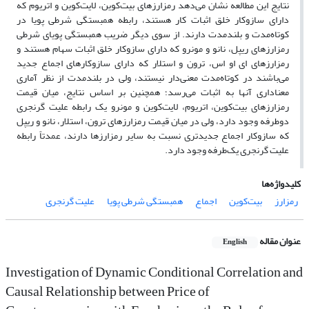
نتایج این مطالعه نشان می‌دهد رمزارزهای بیت‌کوین، لایت‌کوین و اتریوم که
دارای سازوکار خلق اثبات کار هستند، رابطه همبستگی شرطی پویا در
کوتاه‌مدت و بلندمدت دارند. از سوی دیگر ضریب همبستگی پویای شرطی
رمزارزهای ریپل، نانو و مونرو که دارای سازوکار خلق اثبات سهام هستند و
رمزارزهای ای او اس، ترون و استلار که دارای سازوکارهای اجماع جدید
می‌باشند در کوتاه‌مدت معنی‌دار نیستند، ولی در بلندمدت از نظر آماری
معناداری آنها به اثبات می‌رسد؛ همچنین بر اساس نتایج، میان قیمت
رمزارزهای بیت‌کوین، اتریوم، لایت‌کوین و مونرو یک رابطه علیت گرنجری
دوطرفه وجود دارد، ولی در میان قیمت رمزارزهای ترون، استلار، نانو و ریپل
که سازوکار اجماع جدیدتری نسبت به سایر رمزارزها دارند، عمدتاً رابطه
علیت گرنجری یک‌طرفه وجود دارد.
کلیدواژه‌ها
رمزارز
بیت‌کوین
اجماع
همبستگی شرطی پویا
علیت گرنجری
عنوان مقاله
English
Investigation of Dynamic Conditional Correlation and
Causal Relationship between Price of