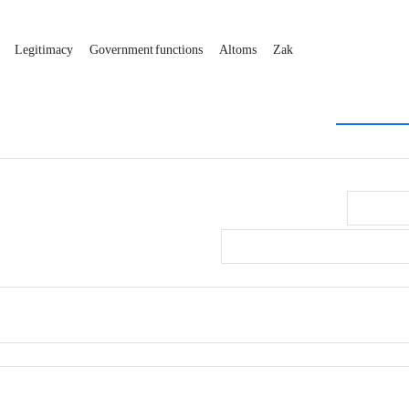
Legitimacy
Government functions
Altoms
Zak