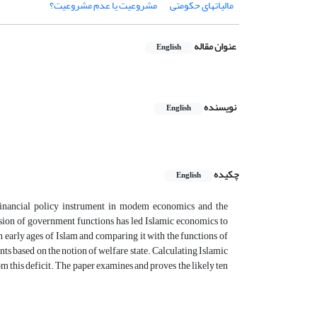
مالیاتهاى حکومتى
مشروعیت یا عدم مشروعیت؟
عنوان مقاله
English
نویسنده
English
چکیده
English
 financial policy instrument in modem economics and the
sion of government functions has led Islamic economics to
n early ages of Islam and comparing it with the functions of
 based on the notion of welfare state. Calculating Islamic
rom this deficit. The paper examines and proves the likely ten