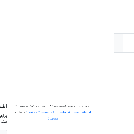
اشت
The Journal of Economics Studies and Policies
is licensed
under a
Creative Commons Attribution 4.0 International
برای 
License
مشتر