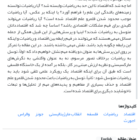
اما چه شد که اقتصاد تا این حد به ریاضیات وابسته شد؟ آیا ریاضیات توانسته
زمینه‌های بالندگی این علم را فراهم آورد؟ یا اینکه بر عکس، آیا ریاضیات
موجب محدود شدن قلمرو علم اقتصاد شده است؟ آیا ریاضیات می‌تواند
کلیدی برای فهم مشکلات اقتصادی باشد؟ اساساً چه شد که اقتصاددانان
متوسل به ریاضیات شدند؟ اینها و پرسش‌هایی از این قبیل همگی از جمله
مسائل مهمی هستند که می‌توانند در فهم رابطه بین اقتصاد و ریاضیات و اینکه
این رابطه چگونه باید باشد، نقش مهمی داشته باشند. در این مقاله با تمرکز
بر روی این پرسش‌ها به عنوان دو یافته مهم نشان خواهیم داد که؛ اولاً، توسل
به ریاضیات برخلاف تصور مرسوم، نه به عنوان واکنشی به نگرش‌های
مارکسیستی و نظریه ارزش مبتنی بر کار، بلکه بر آمده از یک خاستگاه فلسفی
است که طبق آن برای اینکه اقتصاد یک رویکرد علمی تلقی شود باید به
ریاضیات متوسل شود؛ ثانیاً، توسل به ریاضیات باعث محدود شدن قلمرو علم
اقتصاد و حذف بسیاری از مفاهیم و پدیده‌های مهم از تحلیل‌ها و تبعات
ناخوشایند دیگری برای اقتصاد شده است.
کلیدواژه‌ها
اقتصاد
ریاضیات
فلسفه
انقلاب مارژینالیستی
جونز
والراس
اجورث
عنوان مقاله
English