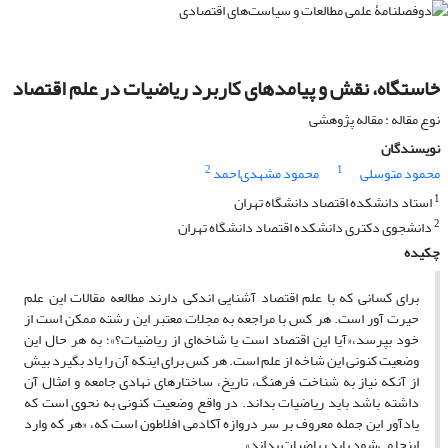
خاستگاه، نقش و پیامدهای کاربرد ریاضیات در علم اقتصاد
نوع مقاله : مقاله پژوهشی
نویسندگان
2
1
محمود متوسلی
محمود مشهدی‌احمد
1
استاد دانشکده اقتصاد دانشگاه تهران
2
دانشجوی دکتری دانشکده اقتصاد دانشگاه تهران
چکیده
برای کسانی که با علم اقتصاد آشنایی اندکی دارند مطالعه مقالات این علم
حیرت آور است. هر کس با مراجعه به مجلات معتبر این رشته ممکن است از
خود بپرسد،«آیا این اقتصاد است یا شاخه‌ای از ریاضیات؟»؛ به هر حال این
وضعیت کنونی این شاخه از علم است. هر کس برای اینکه آن را یاد بگیرد بیش
از آنکه نیاز به شناخت فرهنگ، تاریخ، ساختارهای نهادی جامعه و امثال آن
داشته باشد باید ریاضیات بداند. در واقع وضعیت کنونی به نحوی است که
یادآور این جمله معروف بر سر دروازه آکادمی افلاطون است که، «هر که وارد
اینجا می‌شود باید ریاضیات بداند».