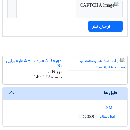
ارسال نظر
دوره 0، شماره 17 - شماره پیاپی
78
تیر 1389
صفحه
149-172
فایل ها
XML
اصل مقاله
10.35 M