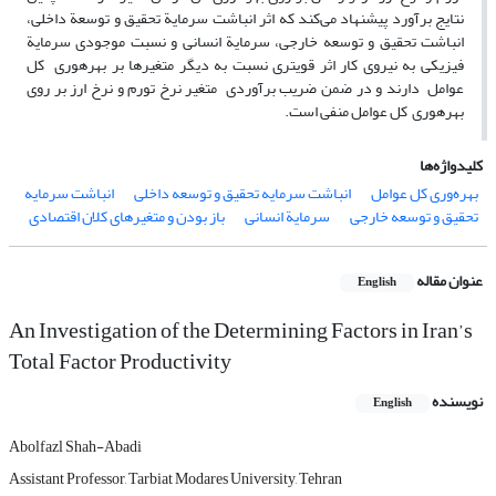
نتایج برآورد پیشنهاد می‌کند که اثر انباشت سرمایة تحقیق و توسعة داخلی،
انباشت تحقیق و توسعه خارجی، سرمایة انسانی و نسبت موجودی سرمایة
فیزیکی به نیروی کار اثر قوی­تری نسبت به دیگر متغیرها بر بهره­وری کل
عوامل دارند و در ضمن ضریب برآوردی متغیر نرخ تورم و نرخ ارز بر روی
بهره­وری کل عوامل منفی است.
کلیدواژه‌ها
بهره‌وری کل عوامل
انباشت سرمایه تحقیق و توسعه داخلی
انباشت سرمایه
تحقیق و توسعه خارجی
سرمایة انسانی
باز بودن و متغیرهای کلان اقتصادی
عنوان مقاله
English
An Investigation of the Determining Factors in Iran’s
Total Factor Productivity
نویسنده
English
Abolfazl Shah-Abadi
Assistant Professor, Tarbiat Modares University, Tehran