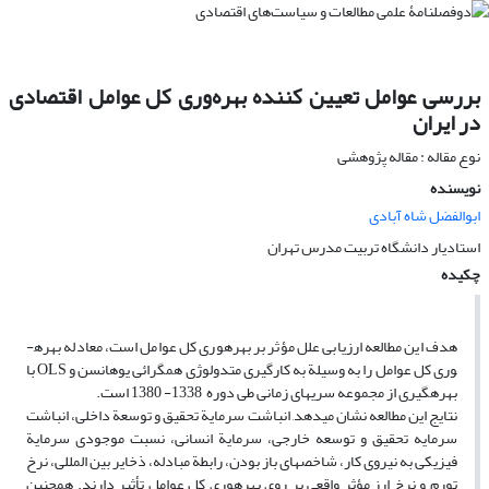
بررسی عوامل تعیین کننده بهره‌وری کل عوامل اقتصادی
در ایران
نوع مقاله : مقاله پژوهشی
نویسنده
ابوالفضل شاه آبادی
استادیار دانشگاه تربیت مدرس تهران
چکیده
هدف این مطالعه ارزیابی علل مؤثر بر بهره­وری کل عوامل است، معادله بهره­
وری کل عوامل را به وسیلة به کارگیری متدولوژی همگرائی یوهانسن و OLS با
بهره­گیری از مجموعه سری­های زمانی طی دوره 1338- 1380 است.
نتایج این مطالعه نشان می­دهد, انباشت سرمایة تحقیق و توسعة داخلی، انباشت
سرمایه تحقیق و توسعه خارجی، سرمایة انسانی، نسبت موجودی سرمایة
فیزیکی به نیروی کار، شاخص­های باز بودن، رابطة مبادله، ذخایر بین المللی، نرخ
تورم و نرخ ارز مؤثر واقعی بر روی بهره­وری کل عوامل تأثیر دارند. همچنین