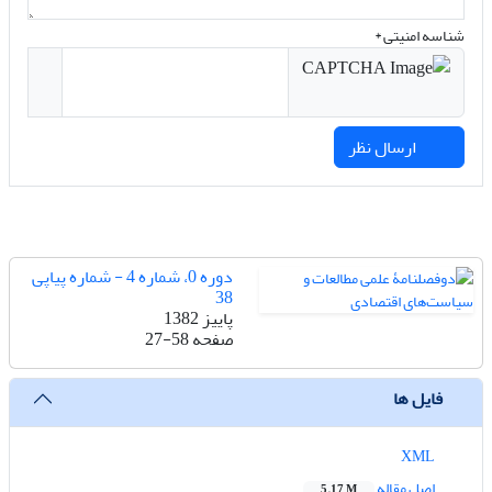
شناسه امنیتی *
ارسال نظر
دوره 0، شماره 4 - شماره پیاپی
38
پاییز 1382
صفحه
27-58
فایل ها
XML
اصل مقاله
5.17 M