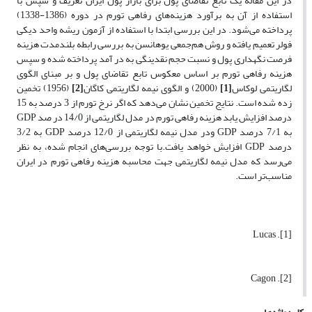
در این مقاله یک تابع تقاضای پول برای بازار پول ایران تعریف و سپس با
استفاده از آن به برآورد هزینه‌های رفاهی تورم در دوره (1386-1338)
پرداخته می‌شود. در این بررسی ابتدا با استفاده از آزمون ریشه واحد دیکی
فولر تعمیم یافته و روش هم‌جمعی یوهانسن به بررسی رابطه بلند‌مدت هزینه
فرصت نگهداری پول و نسبت حجم نقدینگی به در آمد پرداخته شده و سپس
هزینه رفاهی تورم بر اساس معکوس تابع تقاضای پول و بر مبنای الگوی
لگاریتمی لوکاس
[1]
(2000) و الگوی نیمه لگاریتمی کاگان
[2]
(1956) تخمین
زده شده است. نتایج تخمین نشان می‌دهد که اگر نرخ تورم از 3 درصد به 15
درصد افزایش یابد هزینه رفاهی تورم در مدل لگاریتمی از 14/0 در صد GDP
به 7/1 درصد GDP ودر مدل نیمه لگاریتمی از 12/0 درصد GDP به 3/2
درصد GDP افزایش خواهد یافت.با توجه بررسی‌های انجام شده، به نظر
می‌رسد که مدل نیمه لگاریتمی جهت محاسبه هزینه رفاهی تورم در ایران
مناسب‌تر است.
[1]. Lucas
[2]. Cagon