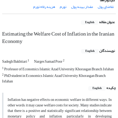
کلیدواژه‌ها
تقاضای پول
مقدار بهینه پول
تورم
هزینه رفاه تورم
عنوان مقاله
English
Estimating the Welfare Cost of Inflation in the Iranian
Economy
نویسندگان
English
1
2
Sadegh Bakhtiari
Narges Samad Poor
1
Professor of Economics, Islamic Azad University, Khorasgan Branch, Isfahan
2
PhD student in Economics, Islamic Azad University, Khorasgan Branch,
Isfahan
چکیده
English
Inflation has negative effects on economic welfare in different ways. In
other words, it may cause welfare costs for society. Many studies indicate
that there is a positive and statistically significant relationship between
monetary policy and inflation, particularly in developing