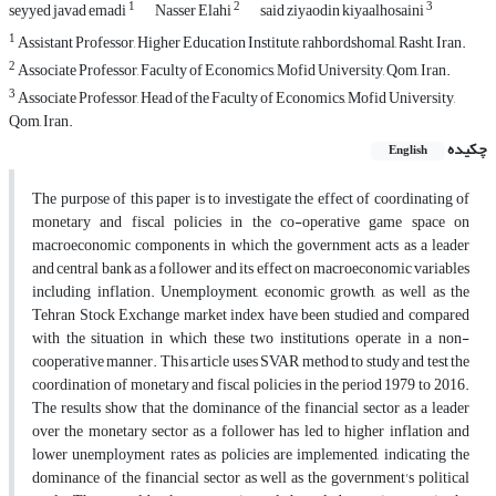
1
2
3
seyyed javad emadi
Nasser Elahi
said ziyaodin kiyaalhosaini
1
Assistant Professor, Higher Education Institute, rahbordshomal, Rasht, Iran.
2
Associate Professor, Faculty of Economics, Mofid University, Qom, Iran.
3
Associate Professor, Head of the Faculty of Economics, Mofid University,
Qom, Iran.
چکیده
English
The purpose of this paper is to investigate the effect of coordinating of
monetary and fiscal policies in the co-operative game space on
macroeconomic components in which the government acts as a leader
and central bank as a follower and its effect on macroeconomic variables
including inflation. Unemployment, economic growth, as well as the
Tehran Stock Exchange market index have been studied and compared
with the situation in which these two institutions operate in a non-
cooperative manner. This article uses SVAR method to study and test the
coordination of monetary and fiscal policies in the period 1979 to 2016.
The results show that the dominance of the financial sector as a leader
over the monetary sector as a follower has led to higher inflation and
lower unemployment rates as policies are implemented, indicating the
dominance of the financial sector as well as the government's political