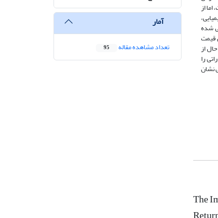
اما از
یایی،
آمار
ی شده
 قیمت
تعداد مشاهده مقاله
حال از
95
تی را
 نشان
The Im
Retur