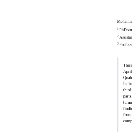
Mohamma
1
PhD stu
2
Assista
3
Profess
This 
April
Quah 
In th
third
parts
turni
findi
from 
compl