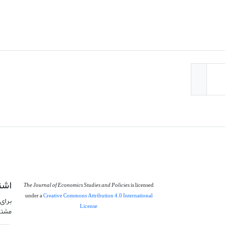
اشت
The Journal of Economics Studies and Policies
is licensed
under a
Creative Commons Attribution 4.0 International
برای 
License
مشتر