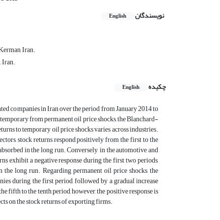
نویسندگان
English
Kerman, Iran.
 Iran.
چکیده
English
ented companies in Iran over the period from January 2014 to
 temporary from permanent oil price shocks, the Blanchard-
turns to temporary oil price shocks varies across industries.
tors, stock returns respond positively from the first to the
 absorbed in the long run. Conversely, in the automotive and
urns exhibit a negative response during the first two periods,
in the long run. Regarding permanent oil price shocks, the
ies during the first period, followed by a gradual increase
e fifth to the tenth period, however, the positive response is
cts on the stock returns of exporting firms.