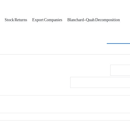
Stock Returns
Export Companies
Blanchard-Quah Decomposition