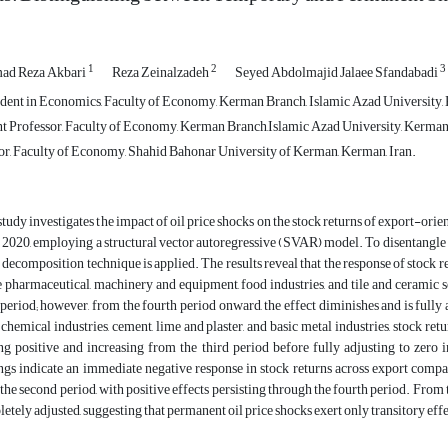
1
2
3
d Reza Akbari
Reza Zeinalzadeh
Seyed Abdolmajid Jalaee Sfandabadi
dent in Economics, Faculty of Economy, Kerman Branch, Islamic Azad University, 
nt Professor, Faculty of Economy, Kerman Branch,Islamic Azad University, Kerman,
or, Faculty of Economy, Shahid Bahonar University of Kerman, Kerman, Iran.
study investigates the impact of oil price shocks on the stock returns of export-ori
 2020, employing a structural vector autoregressive (SVAR) model. To disentangle
decomposition technique is applied. The results reveal that the response of stock re
e pharmaceutical, machinery and equipment, food industries, and tile and ceramic sec
 period; however, from the fourth period onward, the effect diminishes and is fully
, chemical industries, cement, lime and plaster, and basic metal industries, stock ret
ng positive and increasing from the third period before fully adjusting to zero 
ngs indicate an immediate negative response in stock returns across export compan
the second period, with positive effects persisting through the fourth period. From th
etely adjusted, suggesting that permanent oil price shocks exert only transitory effe