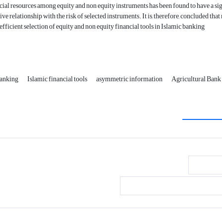
cial resources among equity and non equity instruments has been found to have a sign
ive relationship with the risk of selected instruments. It is, therefore, concluded tha
 efficient selection of equity and non equity financial tools in Islamic banking
banking
Islamic financial tools
asymmetric information
Agricultural Bank