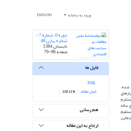
ورود به سامانه
ENGLISH
دوره 0، شماره 7 -
شماره پیاپی 48
تابستان 1384
صفحه
79-98
فایل ها
XML
د شده،
اصل مقاله
228.12 K
زارهای
مستلزم
 ساله
هم رسانی
ستقیم
 تقارن
ارجاع به این مقاله