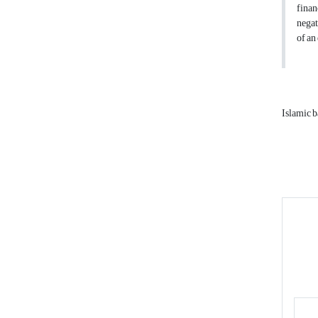
finan
negat
of an
Islamic 