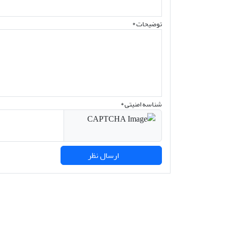
توضیحات *
شناسه امنیتی *
ارسال نظر