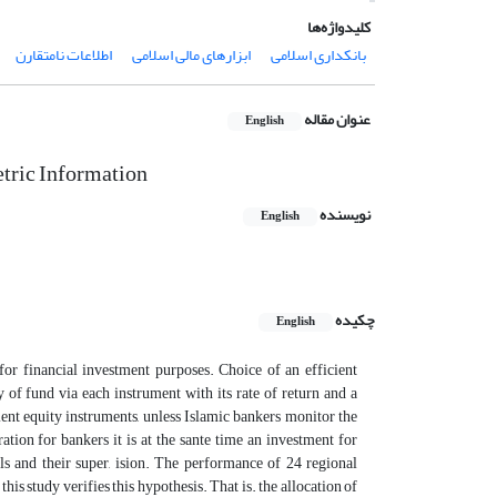
کلیدواژه‌ها
بانکداری اسلامی
ابزارهای مالی اسلامی
اطلاعات نامتقارن
عنوان مقاله
English
tric Information
نویسنده
English
چکیده
English
or financial investment purposes. Choice of an efficient
y of fund via each instrument with its rate of return and a
ient equity instruments, unless Islamic bankers monitor the
tion for bankers it is at the sante time an investment for
ls and their super, ision. The performance of 24 regional
his study verifies this hypothesis. That is. the allocation of