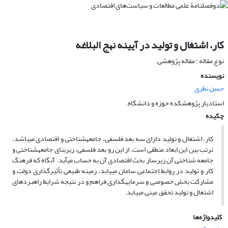
کار، اشتغال و تولید در آیینه نهج البلاغه
نوع مقاله : مقاله پژوهشی
نویسنده
حسن نظرى
استادیار پژوهشکده حوزه و دانشگاه.
چکیده
کار، اشتغال و تولید داراى سه بعد فلسفى، جامعه‏شناختى و اقتصادى مى‏باشد،
ترتب بین این ابعاد منطقى است. از این رو بعد فلسفى، زیربناى جامعه‏شناختى و
جامعه شناختى آن زیرساز بحث اقتصادى آن به حساب مى‏آید. آنگاه که فرهنگ
کار و تولید در روابط اجتماعى سامان مى‏یابد، زمینه طبیعى تأثیرگذارى دولت و
مشارکت بخش خصوصى و سرمایه‏گذارى فراهم و در نتیجه شرایط راهبردهاى
اشتغال و تولید تحقق عینى مى‏یابد.
کلیدواژه‌ها