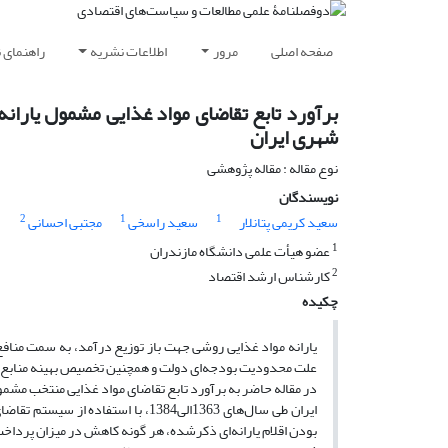
صفحه اصلی
مرور
اطلاعات نشریه
راهنمای 
برآورد تابع تقاضای مواد غذایی مشمول یاران
شهری ایران
نوع مقاله : مقاله پژوهشی
نویسندگان
2
1
1
سعید کریمی پتانلار
سعید راسخی
مجتبی احسانی
1
عضو هیأت علمی دانشگاه مازندران
2
کارشناس ارشد اقتصاد
چکیده
یارانه مواد غذایی روشی جهت باز توزیع درآمد، به سمت منافع 
علت محدودیت بودجه‌ای دولت و همچنین تخصیص بهینه منابع، ا
در مقاله حاضر به برآورد تابع تقاضای مواد غذایی منتخب مشمو
بودن اقلام یارانه‌ای ذکرشده، هر گونه کاهش در میزان پرداخ