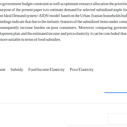
o government budget constraint as well as optimum resource allocation the priorities 
urpose of the present paper is to estimate demand for selected subsidized staple foo
t Ideal Demand system (AIDS) model based on the Urban Iranian households bud
indings indicate that due to the inelastic features of the subsidized items under cons
consequently increase burden on poor consumers. Moreover, comparing governm
opment plan and the estimated income and price elasticity it can be concluded t
more suitable in terms of food subsidies.
ent
Subsidy
Food Income Elasticity
Price Elasticity