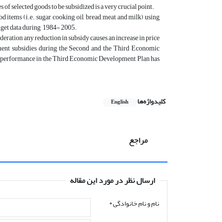
of selected goods to be subsidized is a very crucial point.
d items (i.e. sugar, cooking oil, bread, meat and milk) using
get data during 1984- 2005.
ideration any reduction in subsidy causes an increase in price
ent subsidies during the Second and the Third Economic
hat performance in the Third Economic Development Plan has
کلیدواژه‌ها
English
مراجع
ارسال نظر در مورد این مقاله
نام و نام خانوادگی
*