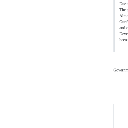
Due t
The p
Almos
Our f
and 
Devel
been 
Governm