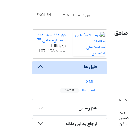
ورود به سامانه
ENGLISH
 مناطق
دوره 0، شماره 16
- شماره پیاپی 75
دی 1388
صفحه
107-128
فایل ها
XML
اصل مقاله
5.67 M
ند. به
هم رسانی
ی شهری
 ویژگی بی کشش
ارجاع به این مقاله
نندگان