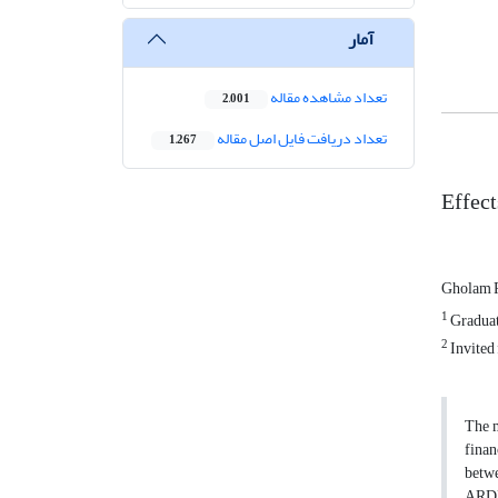
آمار
تعداد مشاهده مقاله
2,001
تعداد دریافت فایل اصل مقاله
1,267
Effect
Gholam 
1
Graduat
2
Invited 
The m
finan
betwe
ARDL 