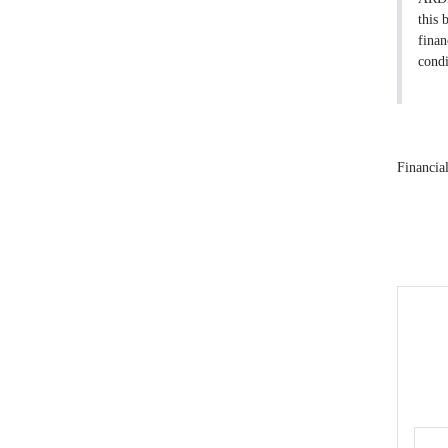
this 
finan
condi
Financia