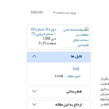
ورود به سامانه
ENGLISH
دوره 0، شماره 16
- شماره پیاپی 75
دی 1388
صفحه
3-22
فایل ها
XML
اصل مقاله
5.73 M
یکی از
 مثبت
سیله روش خود توضیح برداری
هم رسانی
و گسترش
 لزوم
ارجاع به این مقاله
اوه بر