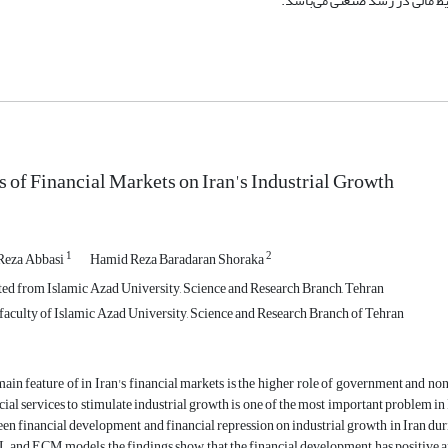
حیط مالی در رشد صنعتی می‌باشد.
s of Financial Markets on Iran's Industrial Growth
1
2
Reza Abbasi
Hamid Reza Baradaran Shoraka
ed from Islamic Azad University, Science and Research Branch, Tehran
faculty of Islamic Azad University, Science and Research Branch of Tehran
ain feature of in Iran's financial markets is the higher role of government and n
cial services to stimulate industrial growth is one of the most important problem in I
en financial development and financial repression on industrial growth in Iran d
and ECM models, the findings show that the financial development has positive and