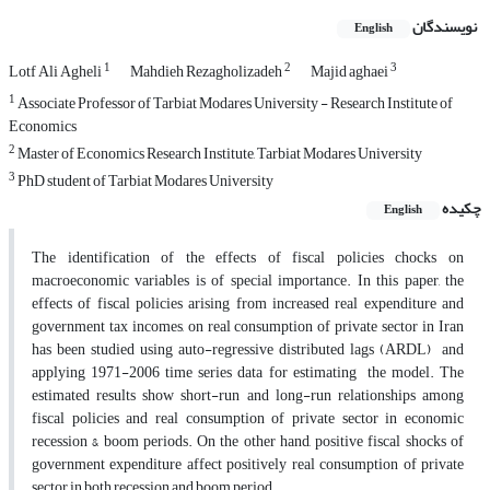
نویسندگان
English
1
2
3
Lotf Ali Agheli
Mahdieh Rezagholizadeh
Majid aghaei
1
Associate Professor of Tarbiat Modares University - Research Institute of
Economics
2
Master of Economics Research Institute, Tarbiat Modares University
3
PhD student of Tarbiat Modares University
چکیده
English
The identification of the effects of fiscal policies chocks on
macroeconomic variables is of special importance. In this paper, the
effects of fiscal policies arising from increased real expenditure and
government tax incomes, on real consumption of private sector in Iran
has been studied using auto-regressive distributed lags (ARDL) and
applying 1971-2006 time series data for estimating the model. The
estimated results show short-run and long-run relationships among
fiscal policies and real consumption of private sector in economic
recession & boom periods. On the other hand, positive fiscal shocks of
government expenditure affect positively real consumption of private
sector in both recession and boom period.