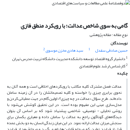
گامی به سوی شاخص عدالت؛ با رویکرد منطق فازی
نوع مقاله : مقاله پژوهشی
نویسندگان
2
1
حسین صادقی سقدل
سید هادی مخزن موسوی
1
دانشیار گروه اقتصاد توسعه دانشکده مدیریت دانشگاه تربیت مدرس تهران
2
کارشناس ارشد علوم اقتصادی
چکیده
عدالت فصل مشترک کلیه مکاتب با رویکردهای اخلاقی است و همه آنان به
نحوی برابری چیزی را خواسته و کلیه تصمیماتشان را در آن زمینه سامان
داده‌اند. طرح سؤال «عدالت در چه چیزی؟» اولین گام در جهت عملیاتی کردن و
مدل‌سازی عینی این مفهوم بوده است. در این تحقیق کوشش می‌شود با
روشی تحلیلی - توصیفی، شاخصی پیشنهاد شود که بر اساس آن بتوان
دیدگاه‌های گوناگون راجع به عدالت را سامان داده و معیاری یکسان برای
سنجش میزان عدالت ارائه نمود. در این میان زندگی انسان به دو بخش عمده
قبل از فرایند تولید، که مرحله قابلیت‌ها نام می‌گیرد و مرحلة بعد از فرایند