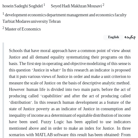
1
2
hosein Sadeghi Soghdel
Seyed Hadi Makhzan Mousavi
1
development economics department management and economics faculty
Tarbiat Modares university Tehran
2
Master of Economics
چکیده
English
Schools that have moral approach have a common point of view about
Justice and all demand equality, systematizing their programs on this
basis. The first step in operating and objective modelizing of this sense is
this question “Justice in what?” In this research, an indicator is proposed
that it puts various views of Justice in order and make a unit criterion to
measure the scale of Justice, on the basis of descriptive analytic method.
However, human life is divided into two main parts; before the act of
producing called “capabilities” and after the act of producing called
“distribution”. In this research, human development as a feature of the
state of Justice, poverty as an indicator of Justice in consumption and
inequality of income as a determinant of equitable distribution of income
have been used. Fuzzy Logic has been applied to use indicators
mentioned above and in order to make an index for Justice. In three
scenarios, with MATLAB software, this result has been obtained: From