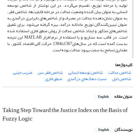
تولید یا مرحله توزیع، تقسیم می‌گردد. در این نوشتار از شاخص توسعه
انسانی به عنوان بیان کننده وضعیت عدالت در مرحله قابلیت‌ها، شاخص فقر،
به عنوان نشان‌دهنده عدالت در مصرف و از شاخص‌های نابرابری درآمدی به
عنوان تبیین‌کنندگان توزیع عادلانه درآمد، بهره گرفته می‌شود. برای تلفیق
شاخص‌های مذکور و ایجاد شاخص عدالت از روش منطق فازی استفاده شده
است. در قالب سه سناریو و با استفاده از نرم افزار MATLAB این نتیجه
بدست آمده است که در سال‌های1367تا1384 حرکت کلی اقتصاد کشور، با
مقداری تسامح به سمت بهبود عدالت بوده است.
کلیدواژه‌ها
شاخص عدالت
شاخص توسعه انسانی
شاخص فقر سن
ضریب جینی
شاخص تایل
نسبت دهک‌های درآمدی
منطق فازی
عنوان مقاله
English
Taking Step Toward the Justice Index on the Basis of
Fuzzy Logic
نویسندگان
English