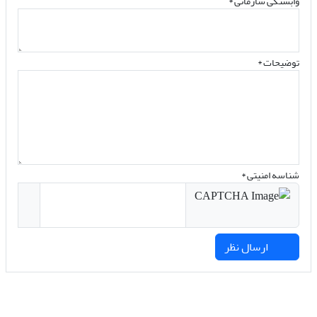
وابستگی سازمانی *
توضیحات *
شناسه امنیتی *
ارسال نظر