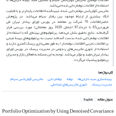
استفاده از اطلاعات نوفه‌زدایی ‌شده می‌باشد.
ماتریس کواریانس نوفه‌زدایی شده، تبیین­کنندة اطلاعات پایدارتر و با قابلیت
اتکاء بیشتری از ارتباط موجود بین رفتار سهام می‌باشد. در پژوهش
حاضراطلاعات 70 شرکت پر معامله در بورس اوراق بهادار تهران طی
فروردین83 تا خرداد87 (شامل 1020 روز معاملاتی) مورد بررسی قرار
گرفته‌اند. نتایج تحقیق نشان می‌دهد، پرتفولیوهای بهینه‌ای که با استفاده از
اطلاعات نوفه‌زدایی شده بدست آمده‌اند نسبت به پرتفولیوهای بهینة مبتنی
بر اطلاعات تجربی (اطلاعات نوفه‌دار)، به طور معنی‌داری ریسک کمتری دارند و
استفاده از تئوری ماتریس‌های رندومی در مدیریت ریسک در بورس اوراق
بهادار تهران مفید و مؤثر می‌باشد. توجه به این مسئله به فعالان بازار و مدیران
پرتفولیو پیشنهاد می‌گردد.
کلیدواژه‌ها
بهینه‌سازی سبد دارایی‌ها
نوفه
نوفه‌زدایی
ماتریس کواریانس سهام
مدیریت ریسک
تئوری ماتریس‌های تصادفی
عنوان مقاله
English
Portfolio Optimization by Using Denoised Covariance