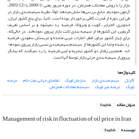
بازار را با روش معادلات همزمان، در دوره مزبور یعنی (1)2000 تا (12)2005،
آزمون نمودیم. نتایج بررسی
ها نشان می­دهد
:
اولاً، نظریه سهمیه
بندی بازار در
طی این دوره از قدرت کافی برخوردار بوده است. ثانیاً، برای پنج کشور ایران،
اندونزی، الجزایر، کویت و ونزوئلا، فرضیه
رد نمی­شود و بر اساس تعریف
گریفین، این کشورها از سهمیه بندی ثابت بازار پیروی نموده
اند. در حالی
که،
برای چهار کشور عراق، قطر، امارات عربی متحده و عربستان سعودی، فرضیه
رد نشده و لذا این کشورها از سیستم سهمیه
بندی نسبی بازار پیروی نموده­
اند. همچنین رفتار دو کشور نیجریه و لیبی فرضیه
را رد نمی­کنند که بیانگر
پیروی از سهمیه بندی جزئی بازار توسط آنها است.
کلیدواژه‌ها
کارتل
سهمیه‌بندی بازار
سازمان اوپک
تقاضای جهانی نفت خام
عرضه
اوپک
عرضه غیر اوپک
سیستم معادلات همزمان
عنوان مقاله
English
Management of risk in fluctuation of oil price in Iran
نویسنده
English