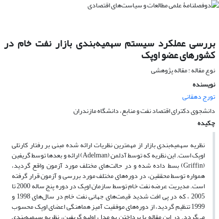
بررسی عملکرد سیستم سهمیه‌بندی بازار نفت خام در
کشورهای عضو اوپک
نوع مقاله : مقاله پژوهشی
نویسنده
تورج دهقانی
دانشجوی دکترای اقتصاد نفت و منابع، دانشگاه مازندران
چکیده
نظریه سهمیه
بندی بازار از مهمترین نظریات ارائه شده مبنی بر رفتار کارتلی
اوپک است. این نظریه که توسط آدلمن
(Adelman)
ارائه و بعدها توسط گریفین
(Griffin)
بسط داده شده و در حالت
های مختلف مورد آزمون واقع گردید،
همواره توسط محققین، در دوره
های مختلف مورد بررسی و آزمون قرار گرفته
است. مدیریت عرضه نفت خام توسط سازمان اوپک در دوره پنج ساله 2000 تا
2005 ، که در پی افت شدید قیمت
های جهانی نفت خام در سال
های 1998 و
1999 تنظیم گردید، از دوره
های موفقیت آمیز هماهنگی اعضای اوپک محسوب
می
گردد. در این مقاله با پرداختن به مدل اولیه گریفین، نظریه سهمیه
بندی