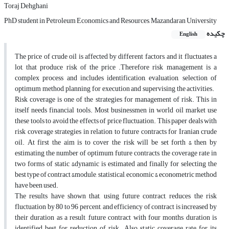
Toraj Dehghani
PhD student in Petroleum Economics and Resources, Mazandaran University
چکیده
English
The price of crude oil is affected by different factors, and it fluctuates a
lot, that produce risk of the price .Therefore risk management is a
complex process and includes identification, evaluation, selection of
optimum method, planning for execution and supervising the activities.
Risk coverage is one of the strategies for management of risk. This in
itself needs financial tools. Most businessmen in world oil market use
these tools to avoid the effects of price fluctuation. This paper deals with
risk coverage strategies in relation to future contracts for Iranian crude
oil. At first the aim is to cover the risk will be set forth & then by
estimating the number of optimum future contracts, the coverage rate in
two forms of static &dynamic is estimated and finally for selecting the
best type of contract &module, statistical, economic & econometric method
have been used.
The results have shown that, using future contract, reduces the risk
fluctuation by 80 to 96 percent, and efficiency of contract is increased by
their duration as a result ,future contract with four months duration is
identified best for reduction of risk. Also static coverage rate for its