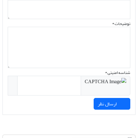
توضیحات *
شناسه امنیتی *
ارسال نظر