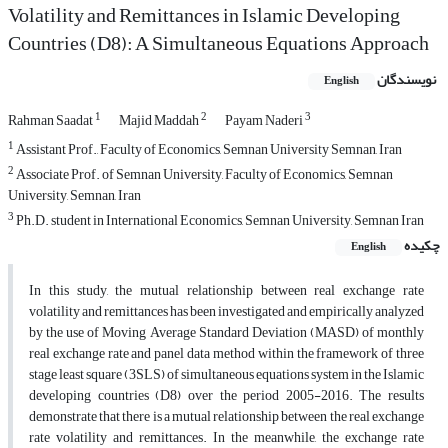
Volatility and Remittances in Islamic Developing
Countries (D8): A Simultaneous Equations Approach
نویسندگان
English
1
2
3
Rahman Saadat
Majid Maddah
Payam Naderi
1
Assistant Prof., Faculty of Economics, Semnan University Semnan, Iran
2
Associate Prof. of Semnan University, Faculty of Economics, Semnan
University, Semnan, Iran
3
Ph.D. student in International Economics, Semnan University, Semnan Iran
چکیده
English
In this study, the mutual relationship between real exchange rate
volatility and remittances has been investigated and empirically analyzed
by the use of Moving Average Standard Deviation (MASD) of monthly
real exchange rate and panel data method within the framework of three
stage least square (3SLS) of simultaneous equations system in the Islamic
developing countries (D8) over the period 2005-2016. The results
demonstrate that there is a mutual relationship between the real exchange
rate volatility and remittances. In the meanwhile, the exchange rate