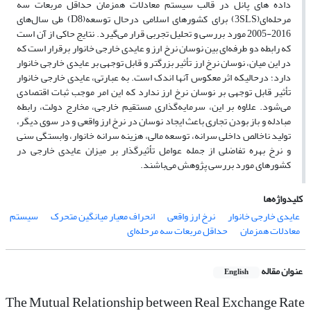
داده های پانل در قالب سیستم معادلات همزمان حداقل مربعات سه
مرحله‌ای(3SLS) برای کشورهای اسلامی درحال توسعه(D8) طی سال‌های
2016-2005 مورد بررسی و تحلیل تجربی قرار می‌گیرد. نتایج حاکی از آن است
که رابطه دو طرفه‌ای بین نوسان نرخ ارز و عایدی خارجی خانوار برقرار است که
در این میان، نوسان نرخ ارز تأثیر بزرگتر و قابل توجهی بر عایدی خارجی خانوار
دارد؛ درحالیکه اثر معکوس آنها اندک است. به عبارتی، عایدی خارجی خانوار
تأثیر قابل توجهی بر نوسان نرخ ارز ندارد که این امر موجب ثبات اقتصادی
می‌شود. علاوه بر این، سرمایه‌گذاری مستقیم خارجی، مخارج دولت، رابطه
مبادله و باز بودن تجاری باعث ایجاد نوسان در نرخ ارز واقعی و در سوی دیگر،
تولید ناخالص داخلی سرانه، توسعه مالی، هزینه سرانه خانوار، وابستگی سنی
و نرخ بهره تفاضلی از جمله عوامل تأثیرگذار بر میزان عایدی خارجی در
کشورهای مورد بررسی پژوهش می‌باشند.
کلیدواژه‌ها
عایدی خارجی خانوار
نرخ ارز واقعی
انحراف معیار میانگین متحرک
سیستم
معادلات همزمان
حداقل مربعات سه مرحله‌ای
عنوان مقاله
English
The Mutual Relationship between Real Exchange Rate