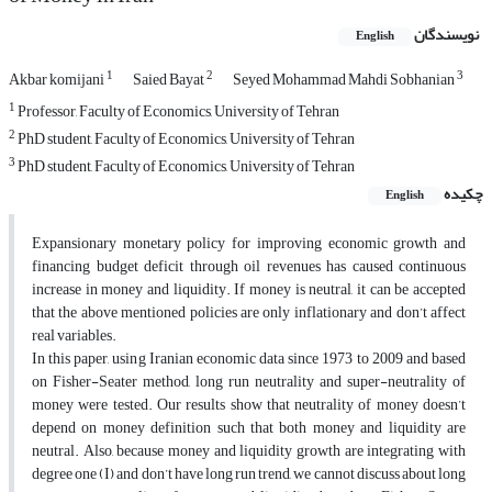
نویسندگان
English
1
2
3
Akbar komijani
Saied Bayat
Seyed Mohammad Mahdi Sobhanian
1
Professor, Faculty of Economics, University of Tehran
2
PhD student, Faculty of Economics, University of Tehran
3
PhD student, Faculty of Economics, University of Tehran
چکیده
English
Expansionary monetary policy for improving economic growth and
financing budget deficit through oil revenues has caused continuous
increase in money and liquidity. If money is neutral, it can be accepted
that the above mentioned policies are only inflationary and don’t affect
real variables.
In this paper, using Iranian economic data since 1973 to 2009 and based
on Fisher-Seater method, long run neutrality and super-neutrality of
money were tested. Our results show that neutrality of money doesn’t
depend on money definition such that both money and liquidity are
neutral. Also, because money and liquidity growth are integrating with
degree one (I) and don’t have long run trend, we cannot discuss about long