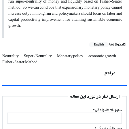
run super-neutrality of money and liquidity based on Fisher-Seater
method. So, we can conclude that expansionary monetary policy cannot
increase output in long run and policymakers should focus on labor and
capital productivity improvement for attaining sustainable economic
growth.
کلیدواژه‌ها
English
Neutrality
Super-Neutrality
Monetary policy
economic growth
Fisher-Seater Method
مراجع
ارسال نظر در مورد این مقاله
نام و نام خانوادگی
*
پست الکترونیکی
*