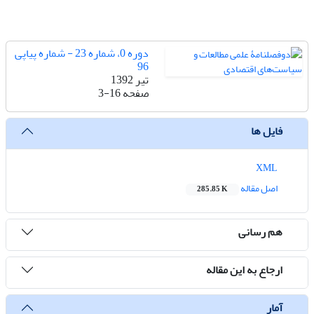
دوره 0، شماره 23 - شماره پیاپی
96
تیر 1392
صفحه
3-16
فایل ها
XML
اصل مقاله
285.85 K
هم رسانی
ارجاع به این مقاله
آمار