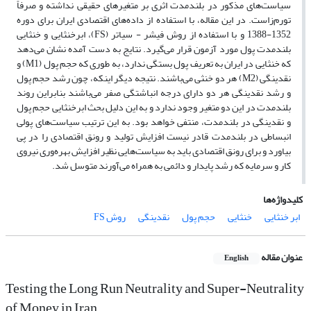
سیاست‌های مذکور در بلندمدت اثری بر متغیرهای حقیقی نداشته و صرفاً
تورم‌زاست. در این مقاله، با استفاده از داده‌های اقتصادی ایران برای دوره
1352-1388 و با استفاده از روش فیشر - سیاتر (FS)، ابرخنثایی و خنثایی
بلندمدت پول مورد آزمون قرار می‌گیرد. نتایج به دست آمده نشان می‌دهد
که خنثایی در ایران به تعریف پول بستگی ندارد، به طوری که حجم پول (M1) و
نقدینگی (M2) هر دو خنثی می‌باشند. نتیجه دیگر اینکه، چون رشد حجم پول
و رشد نقدینگی هر دو دارای درجه انباشتگی صفر می‌باشند بنابراین روند
بلندمدت در این دو متغیر وجود ندارد و به این دلیل بحث ابرخنثایی حجم پول
و نقدینگی در بلندمدت، منتفی خواهد بود. به این ترتیب سیاست‌های پولی
انبساطی در بلندمدت قادر نیست افزایش تولید و رونق اقتصادی را در پی
بیاورد و برای رونق اقتصادی باید به سیاست‌هایی نظیر افزایش بهره‌وری نیروی
کار و سرمایه که رشد پایدار و دائمی به همراه می‌آورند متوسل شد.
کلیدواژه‌ها
ابر خنثایی
خنثایی
حجم پول
نقدینگی
روش FS
عنوان مقاله
English
Testing the Long Run Neutrality and Super-Neutrality
of Money in Iran