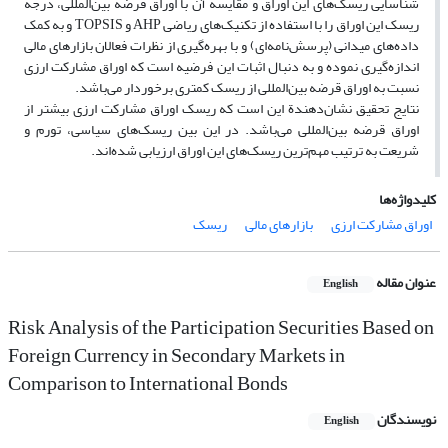
شناسایی ریسک‌های این اوراق و مقایسه آن با اوراق قرضه بین‌المللی، درجه
ریسک این اوراق را با استفاده از تکنیک‌های ریاضی AHP و TOPSIS و به کمک
داده‌های میدانی (پرسش‌نامه‌ای) و با بهره‌گیری از نظرات فعالان بازارهای مالی
اندازه‌گیری نموده و به دنبال اثبات این فرضیه است که اوراق مشارکت ارزی
نسبت به اوراق قرضه بین‌المللی از ریسک کمتری برخوردار می‌باشد.
نتایج تحقیق نشان‌دهندة این است که ریسک اوراق مشارکت ارزی بیشتر از
اوراق قرضه بین‌المللی می‌باشد. در این بین ریسک‌های سیاسی، تورم و
شریعت به ترتیب مهم‌ترین ریسک‌های این اوراق ارزیابی شده‌اند.
کلیدواژه‌ها
اوراق مشارکت ارزی
بازارهای مالی
ریسک
عنوان مقاله
English
Risk Analysis of the Participation Securities Based on
Foreign Currency in Secondary Markets in
Comparison to International Bonds
نویسندگان
English