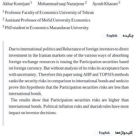
1
2
3
Akbar Komijani
Mohammad naqi Nazarpour
Ayoub Khazaei
1
Professor, Faculty of Economics, University of Tehran
2
Assistant Professor of Mofid University Economics
3
PhD student in Economics, Mazandaran University
چکیده
English
Due to international politics and Reluctance of foreign investors to direct
investment in the Iranian markets, one of the various ways of absorbing
foreign exchange resources is issuing the Participation securities based
on foreign currency. But without analysis of its risks, its acceptance faces
with uncertainty. Therefore, this paper using AHP and TOPSIS methods
ranks the security risks in comparison to international bonds and seeks to
prove this hypothesis that the Participation securities risks are less than
international bonds.
The results show that Participation securities risks are higher than
international bonds. Political, inflation risks and shariah rules have most
impact on investor decisions.
کلیدواژه‌ها
English