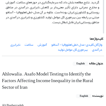
گردید. نتایج مطالعه نشان داد که سرمایه‌گذاری در حوزه‌های سلامت، آموزش
و مخارج عمرانی دارای تأثیر معنی‌دار بر کاهش نابرابری درآمدی در مناطق
روستایی و کشاورزی ایران بوده است. علاوه بر آن مدل خطی اهلووالیا - آسافو
مبتنی بر رابطه بین بهره‌وری کل عوامل تولید کشاورزی و نابرابری درآمدی در
مناطق روستایی ایران قابل ابطال نیست.
کلیدواژه‌ها
واژگان کلیدی: مدل خطی اهلووالیا - آسافو
آموزش
سلامت
نابرابری
درآمدی
بهره‌وری کل عوامل تولید
عنوان مقاله
English
Ahlowalia – Asafo Model Testing to Identify the
Factors Affecting Income Inequality in the Rural
Sector of Iran
نویسنده
English
Ali Bagherzadeh