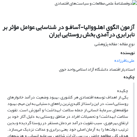
آزمون الگوی اهلـووالیا-آسافـو در شناسایی عوامل مؤثر بر
نابرابری درآمدی بخش روستایی ایران
نوع مقاله : مقاله پژوهشی
نویسنده
علی باقرزاده
استادیار اقتصاد دانشگاه آزاد اسلامی واحد خوی
چکیده
چکیده
یکی از اهداف توسعه اقتصادی هر کشوری، بهبود وضعیت درآمد خانوارهای
روستایی است، در این راستا از کلیدی‌ترین راه‌های دستیابی به این مهم، بهبود
مؤلفه‌های سرمایة انسانی از جمله سلامت (بهداشت) و آموزش است. تقویت
سلامت (بهداشت) و تحصیلات افراد در مناطق روستایی به دلیل آثار خود بر
ارتقای بهره‌وری، سبب تقویت درآمد مردمان مستقر در روستا گردیده و بدین
ترتیب دولت‌ها را به آرمان اصلی خود یعنی برابری و عدالت نزدیک می‌سازد.
هدف کلی مطالعه حاضر، بررسی اثرات شاخص سرمایه انسانی و هزینه‌های