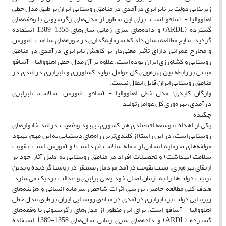
زیر‌بنایی دولت بر نابرابری درآمدی در مناطق روستایی ایران بر طبق مدل خطی
اهلووالیا - آسافو است. برای این منظور از مدل‌های رگرسیونی با وقفه‌های
گسترده (ARDL) و داده‌های سری زمانی سال‌های 1358-1389 استفاده
گردید. نتایج مطالعه نشان داد که سرمایه‌گذاری در حوزه‌های سلامت، آموزش
و مخارج عمرانی دارای تأثیر معنی‌دار بر کاهش نابرابری درآمدی در مناطق
روستایی و کشاورزی ایران بوده است. علاوه بر آن مدل خطی اهلووالیا - آسافو
مبتنی بر رابطه بین بهره‌وری کل عوامل تولید کشاورزی و نابرابری درآمدی در
مناطق روستایی ایران قابل ابطال نیست.
واژگان کلیدی: مدل خطی اهلووالیا - آسافو، آموزش، سلامت، نابرابری
درآمدی، بهره‌وری کل عوامل تولید
چکیده
یکی از اهداف توسعه اقتصادی هر کشوری، بهبود وضعیت درآمد خانوارهای
روستایی است، در این راستا از کلیدی‌ترین راه‌های دستیابی به این مهم، بهبود
مؤلفه‌های سرمایة انسانی از جمله سلامت (بهداشت) و آموزش است. تقویت
سلامت (بهداشت) و تحصیلات افراد در مناطق روستایی به دلیل آثار خود بر
ارتقای بهره‌وری، سبب تقویت درآمد مردمان مستقر در روستا گردیده و بدین
ترتیب دولت‌ها را به آرمان اصلی خود یعنی برابری و عدالت نزدیک می‌سازد.
هدف کلی مطالعه حاضر، بررسی اثرات شاخص سرمایه انسانی و هزینه‌های
زیر‌بنایی دولت بر نابرابری درآمدی در مناطق روستایی ایران بر طبق مدل خطی
اهلووالیا - آسافو است. برای این منظور از مدل‌های رگرسیونی با وقفه‌های
گسترده (ARDL) و داده‌های سری زمانی سال‌های 1358-1389 استفاده