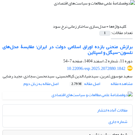
کلیدواژه‌ها =
مدل‌سازی ساختار زمانی نرخ سود
تعداد مقالات:
1
برازش منحنی بازده اوراق اسلامی دولت در ایران: مقایسۀ مدل‌های
نلسون-سیگل و اسپلاین ‌
دوره 11، شماره 2، اسفند 1404، صفحه
7-54
10.22096/esp.2025.2072880.1842
سعید موسوی ثمرین، سیدضیاءالدین کیاالحسینی، سیدمحسن سجادی، مجید رضایی
مشاهده مقاله
اصل مقاله
اصل مقاله به زبان دوم
2.79 M
مقالات آماده انتشار
شماره جاری
شماره‌های پیشین نشریه