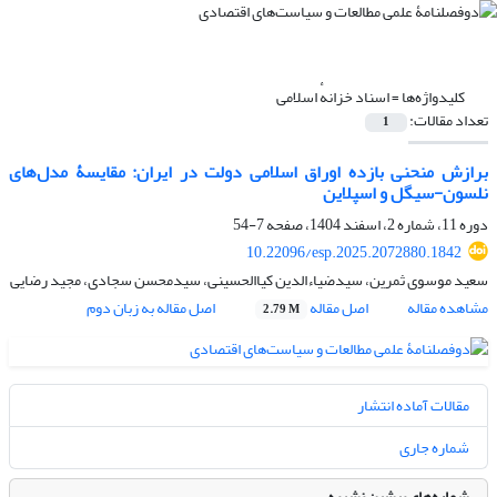
کلیدواژه‌ها =
اسناد خزانهٔ اسلامی
تعداد مقالات:
1
برازش منحنی بازده اوراق اسلامی دولت در ایران: مقایسۀ مدل‌های
نلسون-سیگل و اسپلاین ‌
دوره 11، شماره 2، اسفند 1404، صفحه
7-54
10.22096/esp.2025.2072880.1842
سعید موسوی ثمرین، سیدضیاءالدین کیاالحسینی، سیدمحسن سجادی، مجید رضایی
مشاهده مقاله
اصل مقاله
اصل مقاله به زبان دوم
2.79 M
مقالات آماده انتشار
شماره جاری
شماره‌های پیشین نشریه