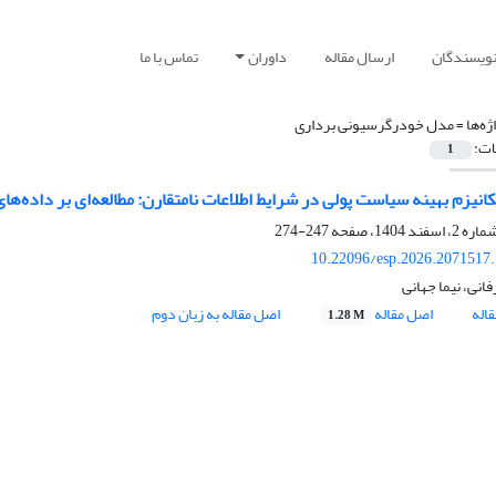
نویسندگان
ارسال مقاله
داوران
تماس با ما
ژه‌ها =
مدل خودرگرسیونی برداری
ات:
1
نیزم بهینه سیاست پولی در شرایط اطلاعات نامتقارن: مطالعه‌ای بر داده‌های
247-274
10.22096/esp.2026.2071517
انی، نیما جهانی
اله
اصل مقاله
اصل مقاله به زبان دوم
1.28 M