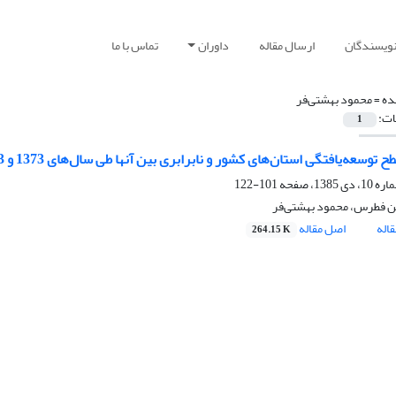
نویسندگان
ارسال مقاله
داوران
تماس با ما
ده =
محمود بهشتی‌فر
ات:
1
توسعه‌یافتگی استان‌های کشور و نابرابری بین آنها طی سال‌های 1373 و 1383
101-122
 فطرس، محمود بهشتی‌فر
اله
اصل مقاله
264.15 K